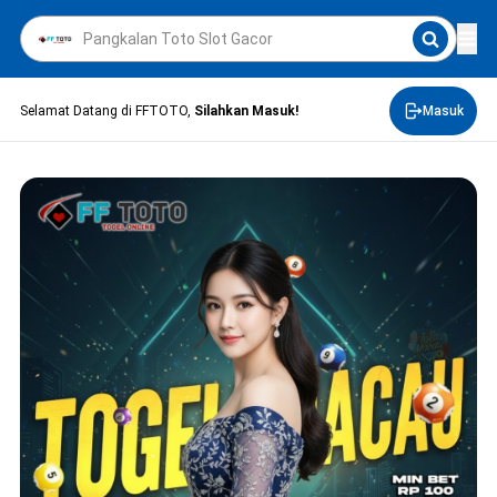
Selamat Datang di FFTOTO,
Silahkan Masuk!
Masuk