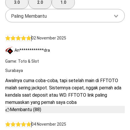
3.0
2.0
1.0
Paling Membantu
02 November 2025
An************dra
Game: Toto & Slot
Surabaya
Awalnya cuma coba-coba, tapi setelah main di FFTOTO
malah sering jackpot. Sistemnya cepat, nggak pernah ada
kendala saat deposit atau WD. FFTOTO link paling
memuaskan yang pernah saya coba
Membantu (88)
04 November 2025