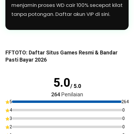
menjamin proses WD cair 100% secepat kilat
tanpa potongan. Daftar akun VIP di sini.
FFTOTO: Daftar Situs Games Resmi & Bandar
Pasti Bayar 2026
5.0
/ 5.0
264
Penilaian
5
264
4
0
3
0
2
0