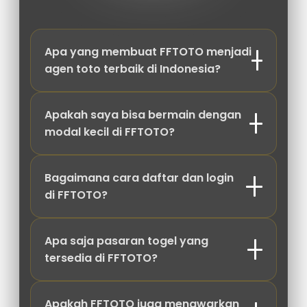
Apa yang membuat FFTOTO menjadi
agen toto terbaik di Indonesia?
Apakah saya bisa bermain dengan
modal kecil di FFTOTO?
Bagaimana cara daftar dan login
di FFTOTO?
Apa saja pasaran togel yang
tersedia di FFTOTO?
Apakah FFTOTO juga menawarkan