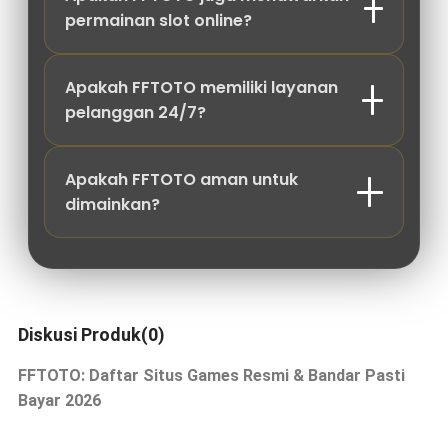
permainan slot online?
Apakah FFTOTO memiliki layanan
pelanggan 24/7?
Apakah FFTOTO aman untuk
dimainkan?
Diskusi Produk(0)
FFTOTO: Daftar Situs Games Resmi & Bandar Pasti
Bayar 2026