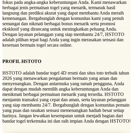
fokus pada angka-angka keberuntungan Anda. Kami menawarkan
berbagai jenis permainan togel yang menarik, termasuk hasil
langsung dan prediksi akurat yang dapat membantu Anda meraih
kemenangan. Bergabunglah dengan komunitas kami yang penuh
semangat dan nikmati berbagai bonus menarik serta promosi
eksklusif yang dirancang untuk meningkatkan peluang Anda.
Dengan layanan pelanggan yang siap membantu 24/7, HSTOTO
adalah pilihan tepat bagi Anda yang ingin merasakan sensasi dan
keseruan bermain togel secara online.
PROFIL HSTOTO
HSTOTO adalah bandar togel 4D resmi dan situs toto terbaik tahun
2026 yang menawarkan pengalaman bermain yang aman dan
menyenangkan. Dengan antarmuka yang ramah pengguna, Anda
dapat dengan mudah memilih angka keberuntungan Anda dan
menikmati berbagai permainan menarik yang tersedia. HSTOTO
menjamin transaksi yang cepat dan aman, serta layanan pelanggan
yang siap membantu 24/7. Bergabunglah dengan komunitas pemain
yang puas dan rasakan sensasi memenangkan hadiah besar setiap
harinya. Jangan lewatkan kesempatan untuk menjadi bagian dari
bandar togel terkemuka ini dan raih impian Anda dengan HSTOTO!