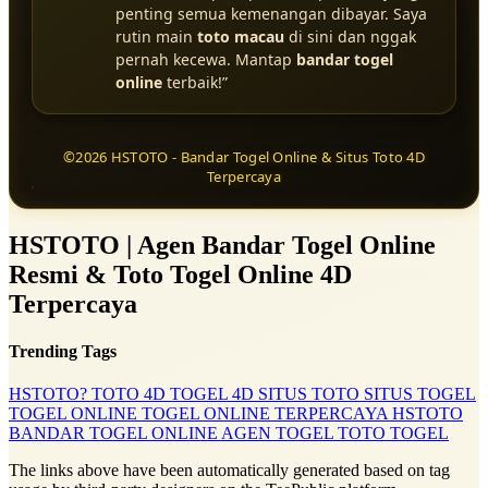
penting semua kemenangan dibayar. Saya
rutin main
toto macau
di sini dan nggak
pernah kecewa. Mantap
bandar togel
online
terbaik!”
©2026 HSTOTO - Bandar Togel Online & Situs Toto 4D
Terpercaya
HSTOTO | Agen Bandar Togel Online
Resmi & Toto Togel Online 4D
Terpercaya
Trending Tags
HSTOTO?
TOTO 4D
TOGEL 4D
SITUS TOTO
SITUS TOGEL
TOGEL ONLINE
TOGEL ONLINE TERPERCAYA
HSTOTO
BANDAR TOGEL ONLINE
AGEN TOGEL
TOTO TOGEL
The links above have been automatically generated based on tag