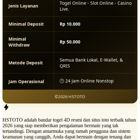
Togel Online - Slot Online - Casino
Jenis Layanan
Live.
Minimal Deposit
Rp 10.000
Minimal
Rp 50.000
Withdraw
Semua Bank Lokal, E-Wallet, &
Metode Deposit
QRIS
🕒 24 Jam Online Nonstop
Jam Operasional
©2026 HSTOTO
HSTOTO adalah bandar togel 4D resmi dan situs toto terbaik tahun
2026 yang siap memberikan pengalaman bermain yang tak
tertandingi. Dengan antarmuka yang ramah pengguna dan sistem
keamanan yang canggih, Anda dapat bermain dengan tenang dan