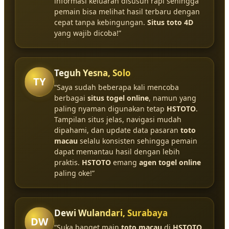
informasi keluaran disusun rapi sehingga
pemain bisa melihat hasil terbaru dengan
cepat tanpa kebingungan.
Situs toto 4D
yang wajib dicoba!”
Teguh Yesna, Solo
TY
“Saya sudah beberapa kali mencoba
berbagai
situs togel online
, namun yang
paling nyaman digunakan tetap
HSTOTO
.
Tampilan situs jelas, navigasi mudah
dipahami, dan update data pasaran
toto
macau
selalu konsisten sehingga pemain
dapat memantau hasil dengan lebih
praktis.
HSTOTO
emang
agen togel online
paling oke!”
Dewi Wulandari, Surabaya
DW
“Suka banget main
toto macau
di
HSTOTO
.