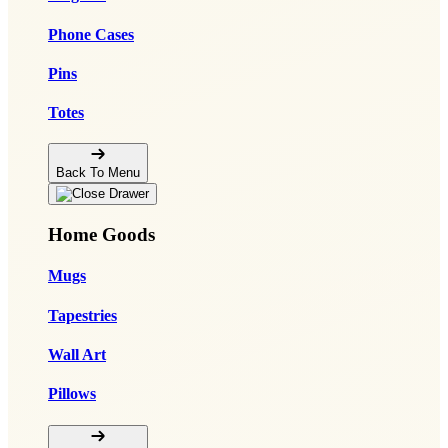
Phone Cases
Pins
Totes
Back To Menu
Home Goods
Mugs
Tapestries
Wall Art
Pillows