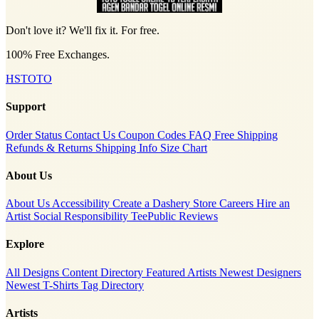
Don't love it? We'll fix it. For free.
100% Free Exchanges.
HSTOTO
Support
Order Status
Contact Us
Coupon Codes
FAQ
Free Shipping
Refunds & Returns
Shipping Info
Size Chart
About Us
About Us
Accessibility
Create a Dashery Store
Careers
Hire an
Artist
Social Responsibility
TeePublic Reviews
Explore
All Designs
Content Directory
Featured Artists
Newest Designers
Newest T-Shirts
Tag Directory
Artists