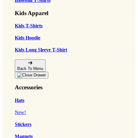
Baseball T-Shirts
Kids Apparel
Kids T-Shirts
Kids Hoodie
Kids Long Sleeve T-Shirt
Back To Menu
Accessories
Hats
New!
Stickers
Magnets