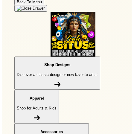
Back To Menu
Shop Designs
Discover a classic design or new favorite artist
Apparel
Shop for Adults & Kids
Accessories