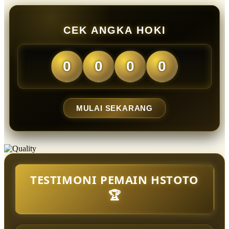
CEK ANGKA HOKI
0
0
0
0
MULAI SEKARANG
TESTIMONI PEMAIN HSTOTO
🏆